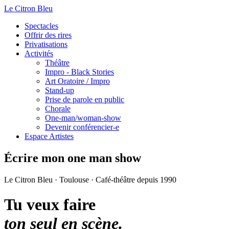
Le Citron Bleu
Spectacles
Offrir des rires
Privatisations
Activités
Théâtre
Impro - Black Stories
Art Oratoire / Impro
Stand-up
Prise de parole en public
Chorale
One-man/woman-show
Devenir conférencier-e
Espace Artistes
Écrire mon one man show
Le Citron Bleu · Toulouse · Café-théâtre depuis 1990
Tu veux faire
ton seul en scène.