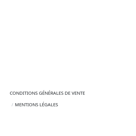
Notre Histoire
Contact
Écrire mon one man show
Améliorer mon spectacle
Vendre mon spectacle
Formation Stand-up Toulouse
CONDITIONS GÉNÉRALES DE VENTE
MENTIONS LÉGALES