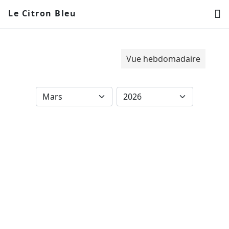
Le Citron Bleu
Vue mensuelle
Vue hebdomadaire
Blog
FAQ
Mission Cassoulet
Sortie à toulouse